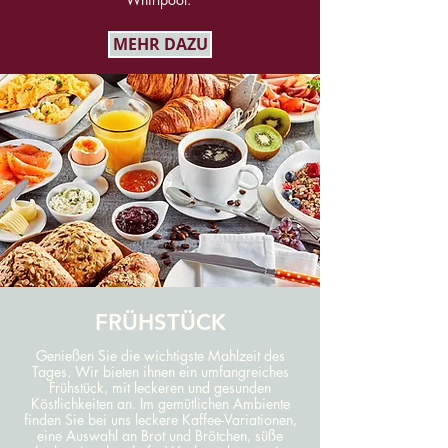
MEHR DAZU
FRÜHSTÜCK
Genießen Sie die wichtigste Mahlzeit des
Tages. Wir bieten ihnen ein umfangreiches
Frühstück, mit leckeren und gesunden
Köstlichkeiten an. Im gemütlichen Ambiente
finden Sie bei uns leckere Kaffee-Variationen,
eine Auswahl an Brot und Brötchen, süße