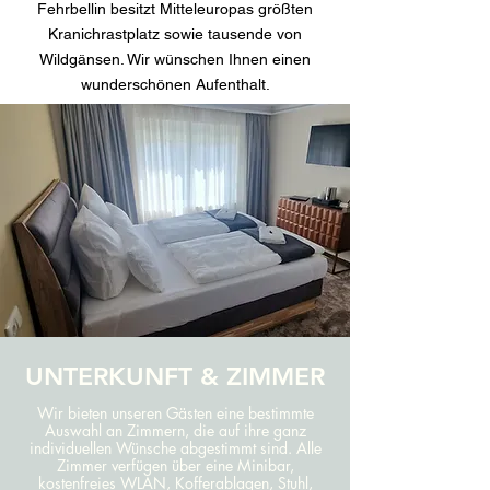
Fehrbellin besitzt Mitteleuropas größten
Kranichrastplatz sowie tausende von
Wildgänsen. Wir wünschen Ihnen einen
wunderschönen Aufenthalt.
UNTERKUNFT & ZIMMER
Wir bieten unseren Gästen eine bestimmte
Auswahl an Zimmern, die auf ihre ganz
individuellen Wünsche abgestimmt sind. Alle
Zimmer verfügen über eine Minibar,
kostenfreies WLAN, Kofferablagen, Stuhl,