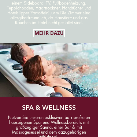
einem Sideboard, TV, Fußbodenheizung,
Teppichboden, Haartrockner, Handtücher und
Hotelslipper(Pantoffeln)u.v.m.Die Zimmer sind
allergikerfreundlich, da Haustiere und das
Rauchen im Hotel nicht gestattet sind.
MEHR DAZU
SPA & WELLNESS
Nutzen Sie unseren exklusiven barrierefreien
hauseigenen Spa- und Wellnessbereich, mit
großzügiger Sauna, einer Bar & mit
Massagesessel und dem dazugehörigen
Whirlpool.