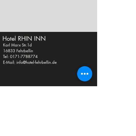
Hotel
RHIN INN
Karl Marx Str.1d
16833 Fehrbellin
Tel: 0171-7788774
E-Mail:
info@hotel-fehrbellin.de
Kontakt
Impressum
Datenschutz & Recht