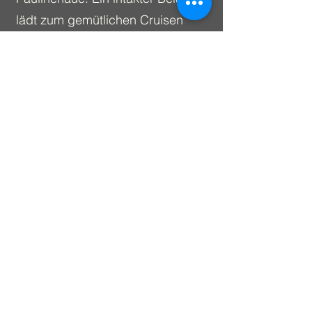
lädt zum gemütlichen Cruisen
genauso ein wie zum zügigen
Rennradsport. Feinster Asphalt
und nur minimale Steigungen auf
der nahezu schnurgeraden
Trasse sorgen für unbeschwertes
Radlerglück zwischen
Paulinenaue - Neuruppin.
Bei Bedarf stehen 2 E-Bikes im
Hotel Rhin Inn zur Verfügung.
Gerne informieren wir sie über
weitere Freizeitaktivitäten und
Ausflugsziele, Kunst, Kultur in der