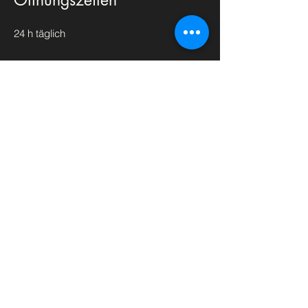
24 h täglich
Hotel
RHIN INN
Karl Marx Str.1d
16833 Fehrbellin
Tel: 0171-7788774
E-Mail:
info@hotel-fehrbellin.de
Kontakt
Impressum